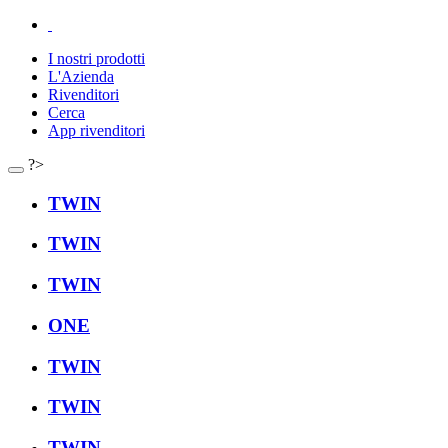
I nostri prodotti
L'Azienda
Rivenditori
Cerca
App rivenditori
?>
TWIN
TWIN
TWIN
ONE
TWIN
TWIN
TWIN